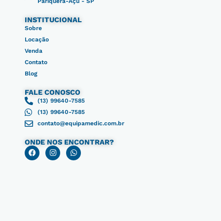
Pariquera-Açu - SP
INSTITUCIONAL
Sobre
Locação
Venda
Contato
Blog
FALE CONOSCO
(13) 99640-7585
(13) 99640-7585
contato@equipamedic.com.br
ONDE NOS ENCONTRAR?
F
I
W
a
n
h
c
s
a
e
t
t
b
a
s
o
g
a
o
r
p
k
a
p
m