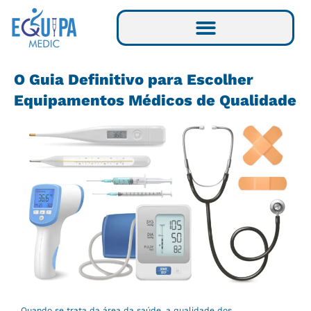
Ir
para
o
conteúdo
O Guia Definitivo para Escolher
Equipamentos Médicos de Qualidade
Quando se trata da área da saúde, a qualidade dos